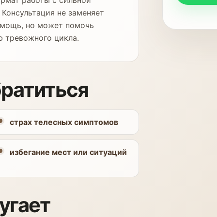
рмат работы с сильной
 Консультация не заменяет
омощь, но может помочь
ю тревожного цикла.
братиться
страх телесных симптомов
избегание мест или ситуаций
угает