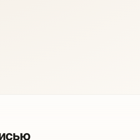
писью