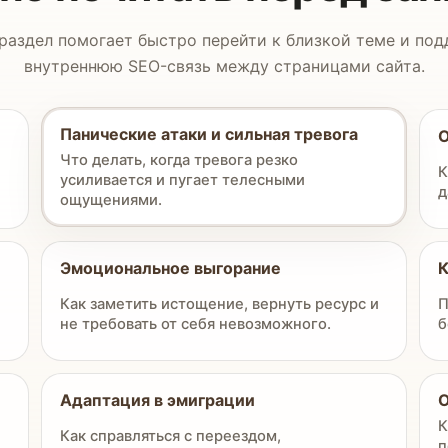
раздел помогает быстро перейти к близкой теме и по
внутреннюю SEO-связь между страницами сайта.
Панические атаки и сильная тревога
О
Что делать, когда тревога резко
К
усиливается и пугает телесными
д
ощущениями.
Эмоциональное выгорание
К
Как заметить истощение, вернуть ресурс и
П
не требовать от себя невозможного.
б
Адаптация в эмиграции
О
К
Как справляться с переездом,
п