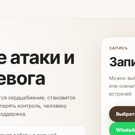
 атаки и
ЗАПИСЬ
Зап
евога
Можно выб
или снача
встречей.
тся сердцебиение, становится
терять контроль, человеку
поддержка.
Выбрат
WhatsA