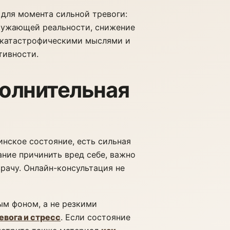
для момента сильной тревоги:
ружающей реальности, снижение
 катастрофическими мыслями и
тивности.
полнительная
нское состояние, есть сильная
ание причинить вред себе, важно
рачу. Онлайн-консультация не
ым фоном, а не резкими
евога и стресс
. Если состояние