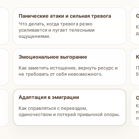
Панические атаки и сильная тревога
О
Что делать, когда тревога резко
К
усиливается и пугает телесными
д
ощущениями.
Эмоциональное выгорание
К
Как заметить истощение, вернуть ресурс и
П
не требовать от себя невозможного.
б
Адаптация в эмиграции
О
К
Как справляться с переездом,
п
одиночеством и потерей привычной опоры.
п