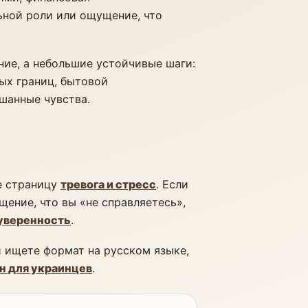
ьной роли или ощущение, что
ние, а небольшие устойчивые шаги:
ых границ, бытовой
шанные чувства.
ы
е страницу
тревога и стресс
. Если
ение, что вы «не справляетесь»,
уверенность
.
и ищете формат на русском языке,
н для украинцев
.