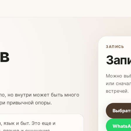
в
ЗАПИСЬ
Зап
Можно выб
или снача
встречей.
ло, но внутри может быть много
ери привычной опоры.
Выбрат
 язык и быт. Это еще и
WhatsA
, планов и ощущения