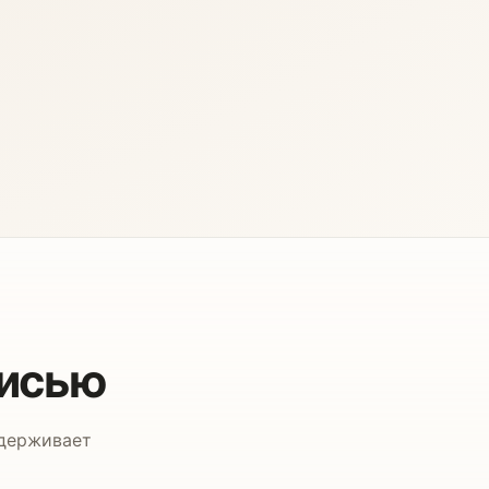
писью
ддерживает